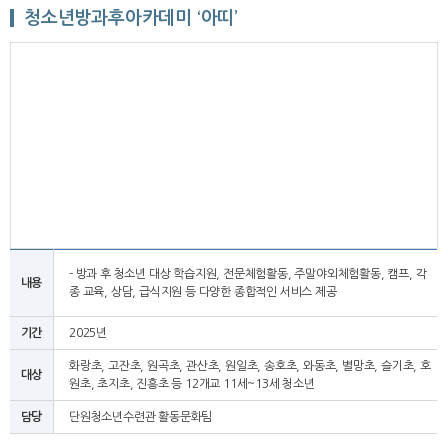
청소년방과후아카데미 ‘아띠’
- 방과 후 청소년 대상 학습지원, 전문체험활동, 주말야외체험활동, 캠프, 각
내용
종 교육, 상담, 급식지원 등 다양한 종합적인 서비스 제공
기간
2025년
화랑초, 고잔초, 원곡초, 관산초, 원일초, 송호초, 와동초, 별망초, 슬기초, 호
대상
원초, 초지초, 진흥초 등 12개교 11세~13세 청소년
담당
단원청소년수련관 활동문화팀