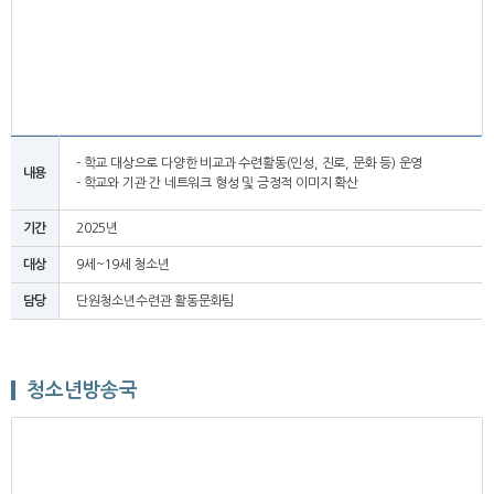
- 학교 대상으로 다양한 비교과 수련활동(인성, 진로, 문화 등) 운영
내용
- 학교와 기관 간 네트워크 형성 및 긍정적 이미지 확산
기간
2025년
대상
9세~19세 청소년
담당
단원청소년수련관 활동문화팀
청소년방송국