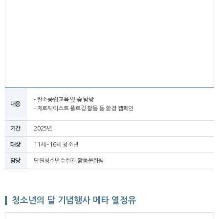
- 탄소중립교육 및 숲 탐방
내용
- 제로웨이스트 플로깅 활동 등 환경 캠페인
기간
2025년
대상
11세~16세 청소년
담당
단원청소년수련관 활동문화팀
청소년의 달 기념행사 메타 열정유