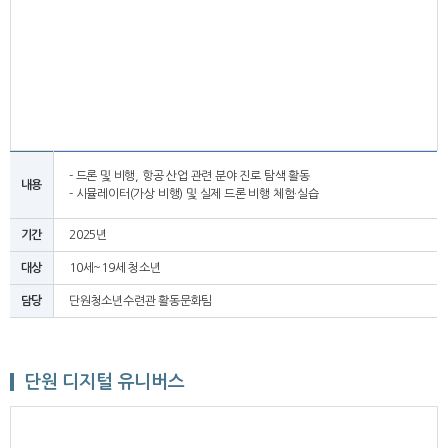
- 드론 및 비행, 항공 산업 관련 분야 진로 탐색 활동
내용
- 시뮬레이터(가상 비행) 및 실제 드론 비행 체험·실습
기간
2025년
대상
10세~19세 청소년
담당
단원청소년수련관 활동문화팀
단원 디지털 유니버스