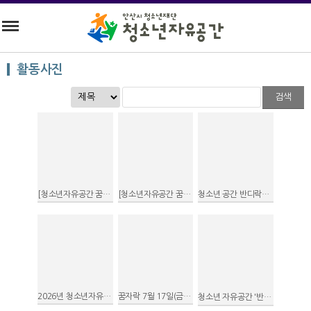
활동사진
검색
[청소년자유공간 꿈자락] 즐거운청소년공간 와락' 8월 이벤트
[청소년자유공간 꿈자락] 청소년공간기획단 와락크루 오리엔테이션 진행
청소년 공간 반디락에서 에너지 절약 캠페인을 함께합니다.
2026년 청소년자유공간(별다락) 와락크루 공간기획단을 소개합니다
꿈자락 7월 17일(금) 제헌절 휴무 안내
청소년 자유공간 '반디락' 청소년즐거운청소년공간‘와락(來樂)’ 아웃리치