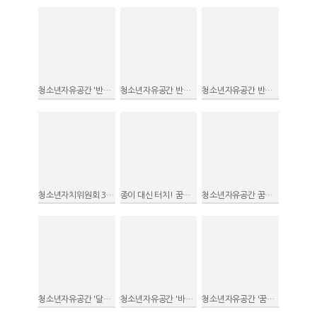
청소년자유공간 '반디락' 둘러보기
청소년자유공간 반디락 '와락크루' 2차 활동
청소년자유공간 반디락 '와락크루' 1차 활동
청소년자치위원회 3기 위촉식
종이 대신 터치! 꿈자락 전자 이용대장!
청소년자유공간 꿈자락-여름철 폭염대비 행동요령안내
청소년자유공간 '달뜨락'을 소개합니다.
청소년자유공간 '바지락'을 소개합니다
청소년자유공간 '꿈자락'을 소개합니다.