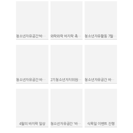
청소년자유공간'바지락' "와락와락 바지락 축제"
와락와락 바지락 축제 신문보도자료
청소년자유활동 7월 자유기획프로그램 활동사진
청소년자유공간 바지락 태극기 그리기 행사
2기청소년자치위원회 기획 현충일 행사
청소년자유공간 바지락 1주년 행사 모습
4월의 바지락 일상
청소년자유공간 '바지락'의 일상
식목일 이벤트 진행